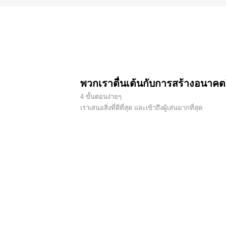
พวกเราตื่นเต้นกับการสร้างอนาคต
4 ขั้นตอนง่ายๆ
เราเสนอสิ่งที่ดีที่สุด และเข้าถึงผู้เล่นมากที่สุด