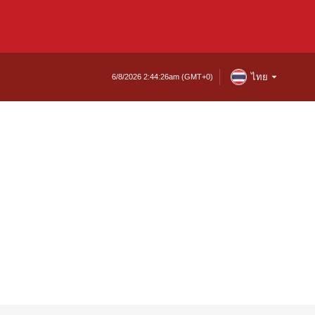
ไทย
6/8/2026 2:44:27am
(
GMT+0
)